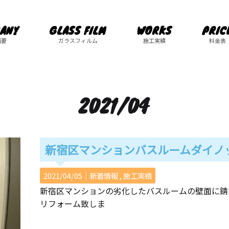
ANY
GLASS FILM
WORKS
PRIC
概要
ガラスフィルム
施工実績
料金表
2021/04
新宿区マンションバスルームダイノ
2021/04/05｜
新着情報
施工実績
新宿区マンションの劣化したバスルームの壁面に錆
リフォーム致しま