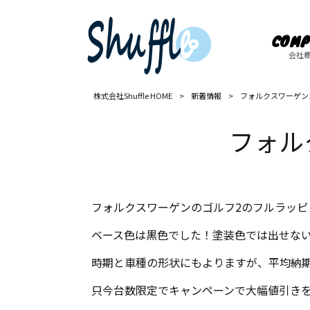
COMP
会社
株式会社Shuffle HOME
>
新着情報
>
フォルクスワーゲン
フォル
フォルクスワーゲンのゴルフ2のフルラッピ
ベース色は黒色でした！塗装色では出せな
時期と車種の形状にもよりますが、平均納期
只今台数限定でキャンペーンで大幅値引き